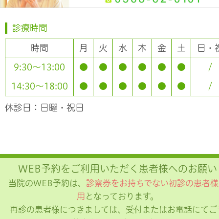
診療時間
時間
月
火
水
木
金
土
日・
9:30～13:00
●
●
●
●
●
●
/
14:30～18:00
●
●
●
●
●
●
/
休診日：日曜・祝日
WEB予約をご利用いただく患者様へのお願い
当院のWEB予約は、
診察券をお持ちでない初診の患者様
用
となっております。
再診の患者様につきましては、受付またはお電話にてご