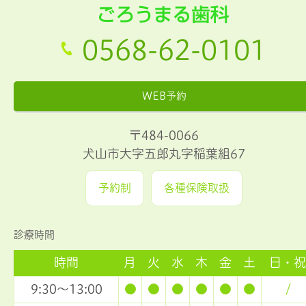
0568-62-0101
WEB予約
〒484-0066
犬山市大字五郎丸字稲葉組67
予約制
各種保険取扱
診療時間
時間
月
火
水
木
金
土
日・祝
9:30～13:00
●
●
●
●
●
●
/