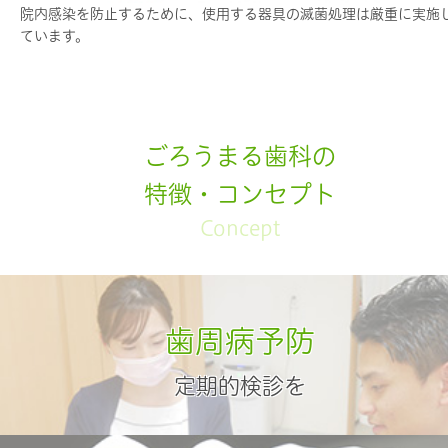
院内感染を防止するために、使用する器具の滅菌処理は厳重に実施
ています。
ごろうまる歯科の
特徴・コンセプト
Concept
歯周病予防
歯周病予防
定期的検診を
定期的検診を