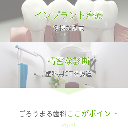
インプラント治療
インプラント治療
多様な術式
多様な術式
精密な診断
精密な診断
歯科用CTを設置
歯科用CTを設置
ここがポイント
ごろうまる歯科
Point